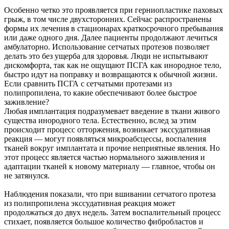
Особенно четко это проявляется при герниопластике паховых
грыж, в том числе двухсторонних. Сейчас распространены
формы их лечения в стационарах краткосрочного пребывания
или даже одного дня. Далее пациенты продолжают лечиться
амбулаторно. Использование сетчатых протезов позволяет
делать это без ущерба для здоровья. Люди не испытывают
дискомфорта, так как не ощущают ПСГА как инородное тело,
быстро идут на поправку и возвращаются к обычной жизни.
Если сравнить ПСГА с сетчатыми протезами из
полипропилена, то какие обеспечивают более быстрое
заживление?
Любая имплантация подразумевает введение в ткани живого
существа инородного тела. Естественно, вслед за этим
происходит процесс отторжения, возникает экссудативная
реакция — могут появляться микроабсцессы, воспаления
тканей вокруг имплантата и прочие неприятные явления. Но
этот процесс является частью нормального заживления и
адаптации тканей к новому материалу — главное, чтобы он
не затянулся.
Наблюдения показали, что при вшивании сетчатого протеза
из полипропилена экссудативная реакция может
продолжаться до двух недель. Затем воспалительный процесс
стихает, появляется большое количество фибробластов и