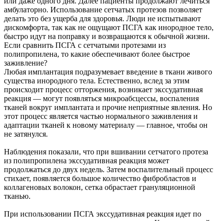
или даже одного дня. Далее пациенты продолжают лечиться
амбулаторно. Использование сетчатых протезов позволяет
делать это без ущерба для здоровья. Люди не испытывают
дискомфорта, так как не ощущают ПСГА как инородное тело,
быстро идут на поправку и возвращаются к обычной жизни.
Если сравнить ПСГА с сетчатыми протезами из
полипропилена, то какие обеспечивают более быстрое
заживление?
Любая имплантация подразумевает введение в ткани живого
существа инородного тела. Естественно, вслед за этим
происходит процесс отторжения, возникает экссудативная
реакция — могут появляться микроабсцессы, воспаления
тканей вокруг имплантата и прочие неприятные явления. Но
этот процесс является частью нормального заживления и
адаптации тканей к новому материалу — главное, чтобы он
не затянулся.
Наблюдения показали, что при вшивании сетчатого протеза
из полипропилена экссудативная реакция может
продолжаться до двух недель. Затем воспалительный процесс
стихает, появляется большое количество фибробластов и
коллагеновых волокон, сетка обрастает грануляционной
тканью.
При использовании ПСГА экссудативная реакция идет по