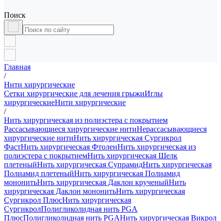
Поиск
Главная
/
Нити хирургические
Сетки хирургические для лечения грыжи
Иглы
хирургические
Нити хирургические
/
Нить хирургическая из полиэстера с покрытием
Рассасывающиеся хирургические нити
Нерассасывающиеся
хирургические нити
Нить хирургическая Сургикрол
Фаст
Нить хирургическая Фтолен
Нить хирургическая из
полиэстера с покрытием
Нить хирургическая Шелк
плетеный
Нить хирургическая Супрамид
Нить хирургическая
Полиамид плетеный
Нить хирургическая Полиамид
мононить
Нить хирургическая Даклон крученый
Нить
хирургическая Даклон мононить
Нить хирургическая
Сургикрол Плюс
Нить хирургическая
Сургикрол
Полигликолидная нить PGA
Плюс
Полигликолидная нить PGA
Нить хирургическая Викрол